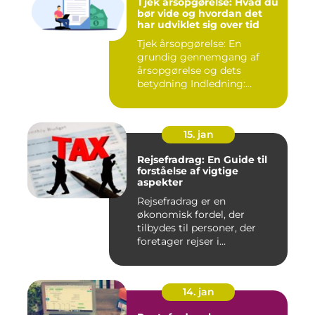
Tjek årsopgørelse: Hvad du
bør vide og hvordan det
har udviklet sig over tid
Tjek årsopgørelse: En
grundig gennemgang af
årsopgørelse og dets
betydning Indledning:
Årsopgørels...
15. jan
Rejsefradrag: En Guide til
forståelse af vigtige
aspekter
Rejsefradrag er en
økonomisk fordel, der
tilbydes til personer, der
foretager rejser i
erhvervsmæssi...
14. jan