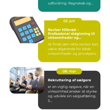
udfordring: Regnskab og
administra...
02. jun
Revisor Hillerød –
Professionel rådgivning til
virksomheder og
privatpersoner
At finde den rette revisor kan
være afgørende for både
virksomheder og privatpers...
08. mar
Rekruttering af sælgere
er en vigtig opgave, når en
virksomhed ønsker at styrke
og udvikle sin salgsafdeling.
S...