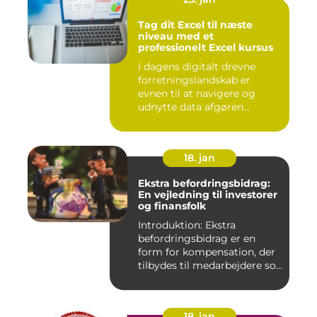
Tag dit Excel til næste
niveau med et
professionelt Excel kursus
I dagens digitalt drevne
forretningslandskab er
evnen til at navigere og
udnytte data afgøren...
18. jan
Ekstra befordringsbidrag:
En vejledning til investorer
og finansfolk
Introduktion: Ekstra
befordringsbidrag er en
form for kompensation, der
tilbydes til medarbejdere so...
18. jan