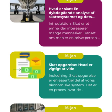
Hvad er skat: En
dybdegående analyse af
skattesystemet og dets
udvikling
Introduktion: Skat er et
emne, der interesserer
mange mennesker. Uanset
om man er en privatperson,
v...
16. jan
Skat opgørelse: Hvad er
vigtigt at vide
Indledning: Skat opgørelse
er en essentiel del af vores
økonomiske system. Det er
en proces, hvor de...
16. jan