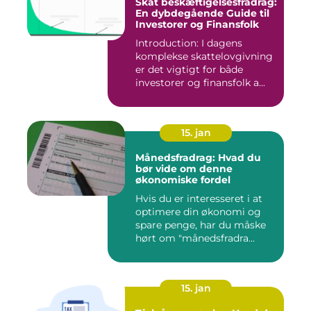
Skat beskæftigelsesfradrag:
En dybdegående Guide til
Investorer og Finansfolk
Introduction: I dagens
komplekse skattelovgivning
er det vigtigt for både
investorer og finansfolk a...
15. jan
Månedsfradrag: Hvad du
bør vide om denne
økonomiske fordel
Hvis du er interesseret i at
optimere din økonomi og
spare penge, har du måske
hørt om "månedsfradra...
15. jan