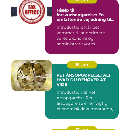
Hjælp til
forskudsopgørelse: En
omfattende vejledning til
investorer og finansfolk
Introduktion: Når det
kommer til at optimere
vores økonomi og
administrere vores
skatteforpligtelser...
18. jan
RET ÅRSOPGØRELSE: ALT
HVAD DU BEHØVER AT
VIDE
Introduktion til Ret
Årsopgørelse: Ret
årsopgørelse er en vigtig
økonomisk dokumentation,
der giver...
17. jan