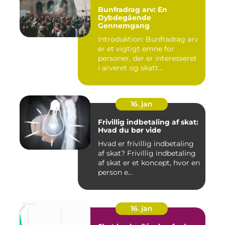
Bunfradrag arv: En
Dybdegående
Gennemgang
Introduktion: Bunfradrag arv
er et vigtigt emne for
personer, der er interesseret
i arveret og skatt...
16. jan
Frivillig indbetaling af skat:
Hvad du bør vide
Hvad er frivillig indbetaling
af skat? Frivillig indbetaling
af skat er et koncept, hvor en
person e...
16. jan