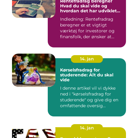
Rentefradrag beregner
Hvad du skal vide og
hvordan det har udviklet
sig over tid
Indledning: Rentefradrag
beregner er et vigtigt
værktøj for investorer og
finansfolk, der ønsker at...
14. jan
Kørselsfradrag for
studerende: Alt du skal
vide
I denne artikel vil vi dykke
ned i "kørselsfradrag for
studerende" og give dig en
omfattende oversig...
14. jan