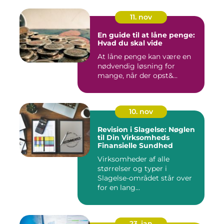
11. nov
En guide til at låne penge:
Hvad du skal vide
At låne penge kan være en
nødvendig løsning for
mange, når der opst&...
10. nov
Revision i Slagelse: Nøglen
til Din Virksomheds
Finansielle Sundhed
Virksomheder af alle
størrelser og typer i
Slagelse-området står over
for en lang...
23. jan