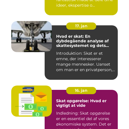
ideer, ekspertise o...
17. jan
Hvad er skat: En
dybdegående analyse af
skattesystemet og dets
udvikling
Introduktion: Skat er et
emne, der interesserer
mange mennesker. Uanset
om man er en privatperson,
v...
16. jan
Skat opgørelse: Hvad er
vigtigt at vide
Indledning: Skat opgørelse
er en essentiel del af vores
økonomiske system. Det er