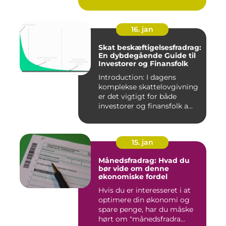
16. jan
Skat beskæftigelsesfradrag:
En dybdegående Guide til
Investorer og Finansfolk
Introduction: I dagens
komplekse skattelovgivning
er det vigtigt for både
investorer og finansfolk a...
15. jan
Månedsfradrag: Hvad du
bør vide om denne
økonomiske fordel
Hvis du er interesseret i at
optimere din økonomi og
spare penge, har du måske
hørt om "månedsfradra...