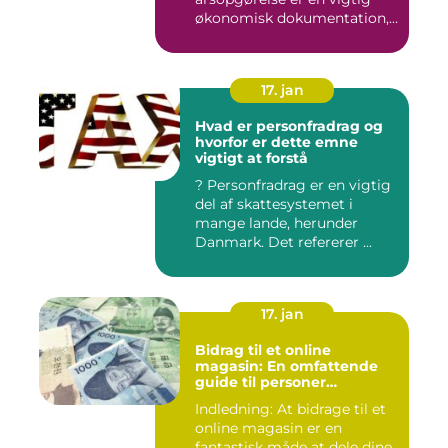
økonomisk dokumentation,
der giver...
17. jan
Hvad er personfradrag og
hvorfor er dette emne
vigtigt at forstå
? Personfradrag er en vigtig
del af skattesystemet i
mange lande, herunder
Danmark. Det refererer ...
17. jan
Bidrag til et online
magasin: En omfattende
guide til personer
interesseret i at bidrage til
Indledning: At bidrage til et
online publikationer
online magasin er en
fantastisk måde at dele dine