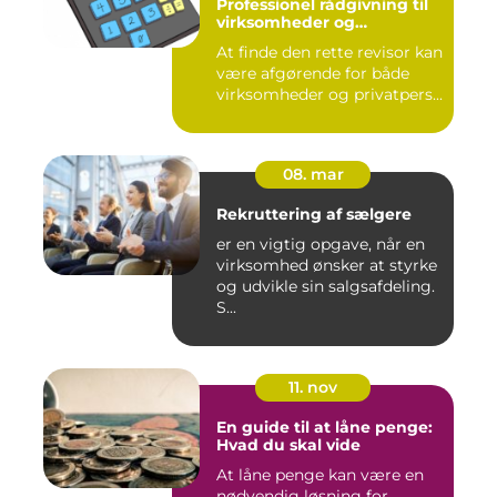
Professionel rådgivning til
virksomheder og
privatpersoner
At finde den rette revisor kan
være afgørende for både
virksomheder og privatpers...
08. mar
Rekruttering af sælgere
er en vigtig opgave, når en
virksomhed ønsker at styrke
og udvikle sin salgsafdeling.
S...
11. nov
En guide til at låne penge:
Hvad du skal vide
At låne penge kan være en
nødvendig løsning for