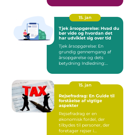
15. jan
Tjek årsopgørelse: Hvad du
bør vide og hvordan det
har udviklet sig over tid
Tjek årsopgørelse: En
grundig gennemgang af
årsopgørelse og dets
betydning Indledning:
Årsopgørels...
15. jan
Rejsefradrag: En Guide til
forståelse af vigtige
aspekter
Rejsefradrag er en
økonomisk fordel, der
tilbydes til personer, der
foretager rejser i