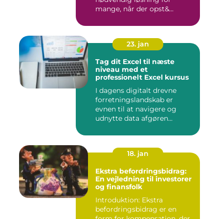
mange, når der opst&...
23. jan
Tag dit Excel til næste
niveau med et
professionelt Excel kursus
I dagens digitalt drevne
forretningslandskab er
evnen til at navigere og
udnytte data afgøren...
18. jan
Ekstra befordringsbidrag:
En vejledning til investorer
og finansfolk
Introduktion: Ekstra
befordringsbidrag er en
form for kompensation, der