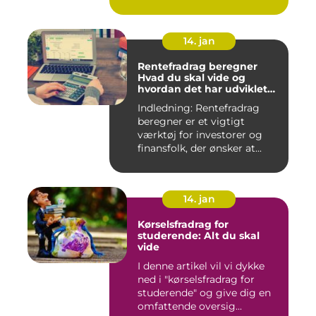
erhvervsmæssi...
14. jan
Rentefradrag beregner
Hvad du skal vide og
hvordan det har udviklet
sig over tid
Indledning: Rentefradrag
beregner er et vigtigt
værktøj for investorer og
finansfolk, der ønsker at...
14. jan
Kørselsfradrag for
studerende: Alt du skal
vide
I denne artikel vil vi dykke
ned i "kørselsfradrag for
studerende" og give dig en
omfattende oversig...