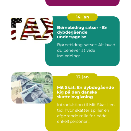
14. jan
Børnebidrag satser - En
dybdegående
undersøgelse
Børnebidrag satser: Alt hvad
du behøver at vide
Indledning: ...
13. jan
Mit Skat: En dybdegående
kig på den danske
skattelovgivning
Introduktion til Mit Skat I en
tid, hvor skatter spiller en
afgørende rolle for både
enkeltpersoner...