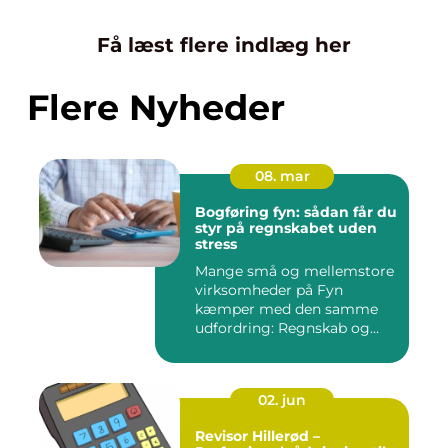
Få læst flere indlæg her
Flere Nyheder
08. mar
Bogføring fyn: sådan får du
styr på regnskabet uden
stress
Mange små og mellemstore
virksomheder på Fyn
kæmper med den samme
udfordring: Regnskab og
administra...
02. jun
Revisor Hillerød –