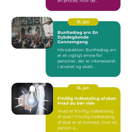
en proces, hvor de...
16. jan
Bunfradrag arv: En
Dybdegående
Gennemgang
Introduktion: Bunfradrag arv
er et vigtigt emne for
personer, der er interesseret
i arveret og skatt...
16. jan
Frivillig indbetaling af skat:
Hvad du bør vide
Hvad er frivillig indbetaling
af skat? Frivillig indbetaling
af skat er et koncept, hvor en
person e...