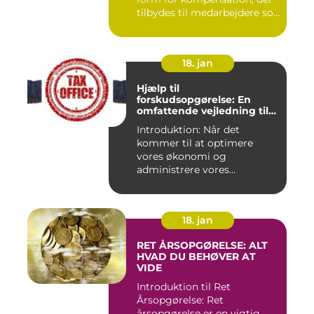
tilbydes til medarbejdere so...
18. jan
Hjælp til
forskudsopgørelse: En
omfattende vejledning til
investorer og finansfolk
Introduktion: Når det
kommer til at optimere
vores økonomi og
administrere vores
skatteforpligtelser...
18. jan
RET ÅRSOPGØRELSE: ALT
HVAD DU BEHØVER AT
VIDE
Introduktion til Ret
Årsopgørelse: Ret
årsopgørelse er en vigtig