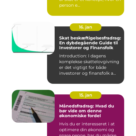
person e...
16. jan
Skat beskæftigelsesfradrag:
En dybdegående Guide til
Investorer og Finansfolk
Introduction: I dagens
komplekse skattelovgivning
er det vigtigt for både
investorer og finansfolk a...
15. jan
Månedsfradrag: Hvad du
bør vide om denne
økonomiske fordel
Hvis du er interesseret i at
optimere din økonomi og
spare penge, har du måske