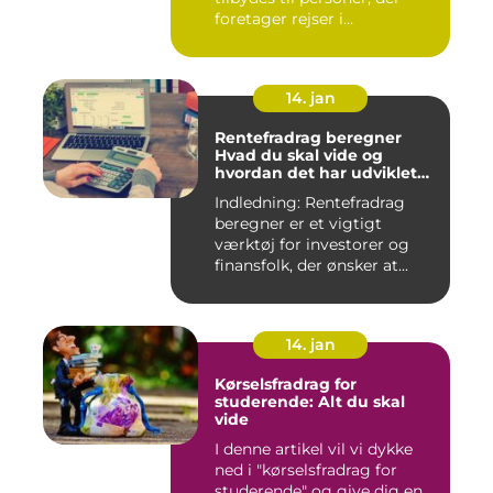
foretager rejser i
erhvervsmæssi...
14. jan
Rentefradrag beregner
Hvad du skal vide og
hvordan det har udviklet
sig over tid
Indledning: Rentefradrag
beregner er et vigtigt
værktøj for investorer og
finansfolk, der ønsker at...
14. jan
Kørselsfradrag for
studerende: Alt du skal
vide
I denne artikel vil vi dykke
ned i "kørselsfradrag for
studerende" og give dig en