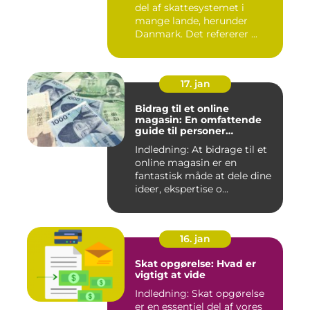
del af skattesystemet i
mange lande, herunder
Danmark. Det refererer ...
17. jan
Bidrag til et online
magasin: En omfattende
guide til personer
interesseret i at bidrage til
Indledning: At bidrage til et
online publikationer
online magasin er en
fantastisk måde at dele dine
ideer, ekspertise o...
16. jan
Skat opgørelse: Hvad er
vigtigt at vide
Indledning: Skat opgørelse
er en essentiel del af vores