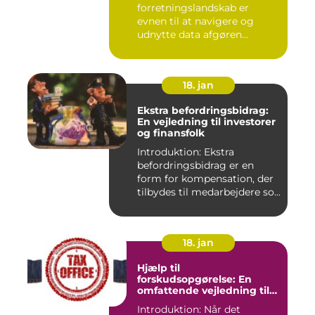
forretningslandskab er
evnen til at navigere og
udnytte data afgøren...
18. jan
Ekstra befordringsbidrag:
En vejledning til investorer
og finansfolk
Introduktion: Ekstra
befordringsbidrag er en
form for kompensation, der
tilbydes til medarbejdere so...
18. jan
Hjælp til
forskudsopgørelse: En
omfattende vejledning til
investorer og finansfolk
Introduktion: Når det