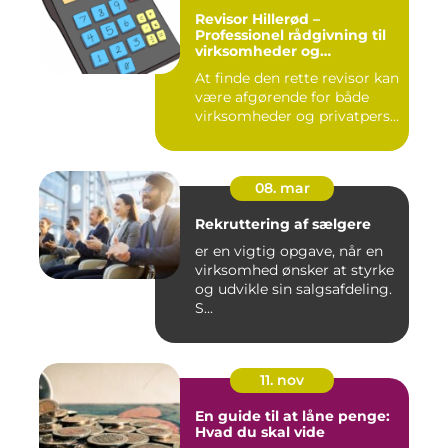
Revisor Hillerød –
Professionel rådgivning til
virksomheder og
privatpersoner
At finde den rette revisor kan
være afgørende for både
virksomheder og privatpers...
08. mar
Rekruttering af sælgere
er en vigtig opgave, når en
virksomhed ønsker at styrke
og udvikle sin salgsafdeling.
S...
11. nov
En guide til at låne penge:
Hvad du skal vide