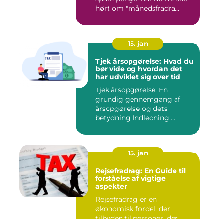
hørt om "månedsfradra...
15. jan
Tjek årsopgørelse: Hvad du
bør vide og hvordan det
har udviklet sig over tid
Tjek årsopgørelse: En
grundig gennemgang af
årsopgørelse og dets
betydning Indledning:
Årsopgørels...
15. jan
Rejsefradrag: En Guide til
forståelse af vigtige
aspekter
Rejsefradrag er en
økonomisk fordel, der
tilbydes til personer, der