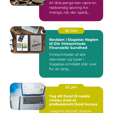
At låne penge kan være en
nødvendig løsning for
mange, når der opst&...
10. nov
Revision i Slagelse: Nøglen
til Din Virksomheds
Finansielle Sundhed
Virksomheder af alle
størrelser og typer i
Slagelse-området står over
for en lang...
23. jan
Tag dit Excel til næste
niveau med et
professionelt Excel kursus
I dagens digitalt drevne