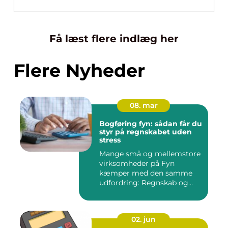
Få læst flere indlæg her
Flere Nyheder
08. mar
Bogføring fyn: sådan får du
styr på regnskabet uden
stress
Mange små og mellemstore
virksomheder på Fyn
kæmper med den samme
udfordring: Regnskab og
administra...
02. jun