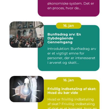
økonomiske system. Det er
en proces, hvor de...
16. jan
Bunfradrag arv: En
Dybdegående
Gennemgang
Introduktion: Bunfradrag arv
er et vigtigt emne for
personer, der er interesseret
i arveret og skatt...
16. jan
Frivillig indbetaling af skat:
Hvad du bør vide
Hvad er frivillig indbetaling
af skat? Frivillig indbetaling
af skat er et koncept, hvor en