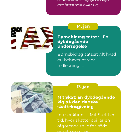
omfattende oversig...
14. jan
Børnebidrag satser - En
dybdegående
undersøgelse
Børnebidrag satser: Alt hvad
du behøver at vide
Indledning: ...
13. jan
Mit Skat: En dybdegående
kig på den danske
skattelovgivning
Introduktion til Mit Skat I en
tid, hvor skatter spiller en
afgørende rolle for både
enkeltpersoner...