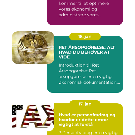
kommer til at optimere
vores økonomi og
administrere vores
skatteforpligtelser...
18. jan
RET ÅRSOPGØRELSE: ALT
HVAD DU BEHØVER AT
VIDE
Introduktion til Ret
Årsopgørelse: Ret
årsopgørelse er en vigtig
økonomisk dokumentation,
der giver...
17. jan
Hvad er personfradrag og
hvorfor er dette emne
vigtigt at forstå
? Personfradrag er en vigtig