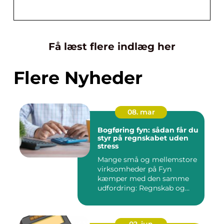
Få læst flere indlæg her
Flere Nyheder
08. mar
Bogføring fyn: sådan får du
styr på regnskabet uden
stress
Mange små og mellemstore
virksomheder på Fyn
kæmper med den samme
udfordring: Regnskab og
administra...