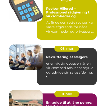
02. jun
Revisor Hillerød –
Professionel rådgivning til
virksomheder og
privatpersoner
At finde den rette revisor kan
være afgørende for både
virksomheder og privatpers...
08. mar
Rekruttering af sælgere
er en vigtig opgave, når en
virksomhed ønsker at styrke
og udvikle sin salgsafdeling.
S...
11. nov
En guide til at låne penge: