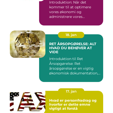
Introduktion: Når det
kommer til at optimere
vores økonomi og
administrere vores
skatteforpligtelser...
18. jan
RET ÅRSOPGØRELSE: ALT
HVAD DU BEHØVER AT
VIDE
Introduktion til Ret
Årsopgørelse: Ret
årsopgørelse er en vigtig
økonomisk dokumentation,
der giver...
17. jan
Hvad er personfradrag og
hvorfor er dette emne
vigtigt at forstå