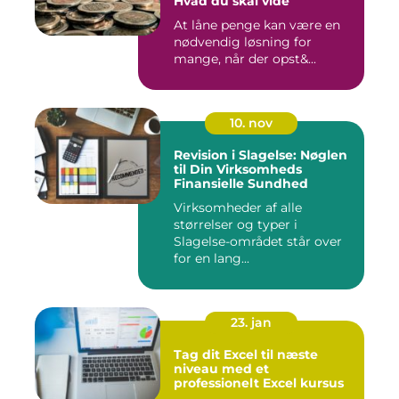
Hvad du skal vide
At låne penge kan være en
nødvendig løsning for
mange, når der opst&...
10. nov
Revision i Slagelse: Nøglen
til Din Virksomheds
Finansielle Sundhed
Virksomheder af alle
størrelser og typer i
Slagelse-området står over
for en lang...
23. jan
Tag dit Excel til næste
niveau med et
professionelt Excel kursus