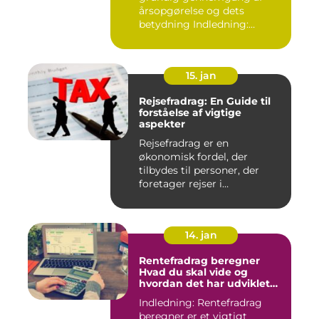
årsopgørelse og dets
betydning Indledning:
Årsopgørels...
15. jan
Rejsefradrag: En Guide til
forståelse af vigtige
aspekter
Rejsefradrag er en
økonomisk fordel, der
tilbydes til personer, der
foretager rejser i
erhvervsmæssi...
14. jan
Rentefradrag beregner
Hvad du skal vide og
hvordan det har udviklet
sig over tid
Indledning: Rentefradrag
beregner er et vigtigt