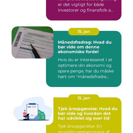
er det vigtigt for både
investorer og finansfolk a...
15. jan
Månedsfradrag: Hvad du
bør vide om denne
økonomiske fordel
Hvis du er interesseret i at
optimere din økonomi og
spare penge, har du måske
hørt om "månedsfradra...
15. jan
Tjek årsopgørelse: Hvad du
bør vide og hvordan det
har udviklet sig over tid
Tjek årsopgørelse: En
grundig gennemgang af