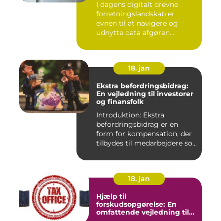
I dagens digitalt drevne
forretningslandskab er
evnen til at navigere og
udnytte data afgøren...
18. jan
Ekstra befordringsbidrag:
En vejledning til investorer
og finansfolk
Introduktion: Ekstra
befordringsbidrag er en
form for kompensation, der
tilbydes til medarbejdere so...
18. jan
Hjælp til
forskudsopgørelse: En
omfattende vejledning til
investorer og finansfolk