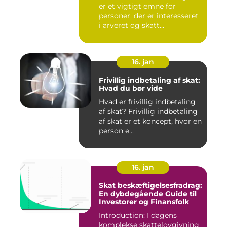
er et vigtigt emne for
personer, der er interesseret
i arveret og skatt...
16. jan
Frivillig indbetaling af skat:
Hvad du bør vide
Hvad er frivillig indbetaling
af skat? Frivillig indbetaling
af skat er et koncept, hvor en
person e...
16. jan
Skat beskæftigelsesfradrag:
En dybdegående Guide til
Investorer og Finansfolk
Introduction: I dagens
komplekse skattelovgivning