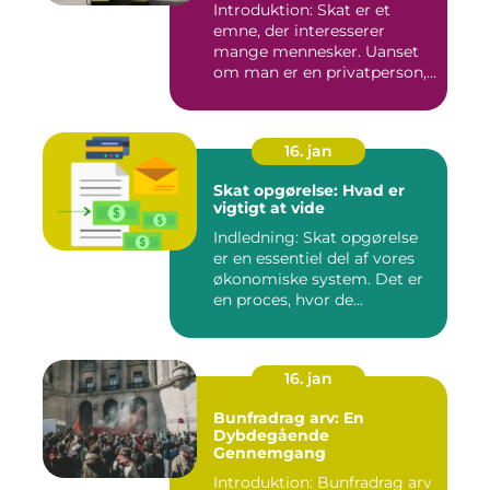
Introduktion: Skat er et
emne, der interesserer
mange mennesker. Uanset
om man er en privatperson,
v...
16. jan
Skat opgørelse: Hvad er
vigtigt at vide
Indledning: Skat opgørelse
er en essentiel del af vores
økonomiske system. Det er
en proces, hvor de...
16. jan
Bunfradrag arv: En
Dybdegående
Gennemgang
Introduktion: Bunfradrag arv