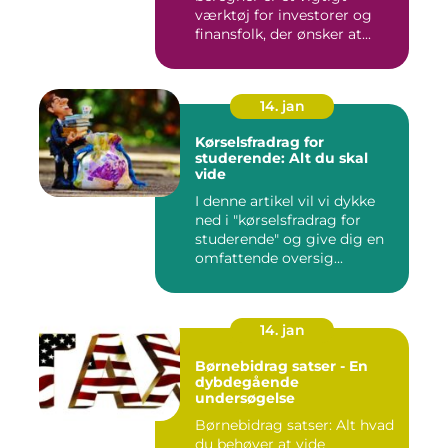
værktøj for investorer og
finansfolk, der ønsker at...
14. jan
Kørselsfradrag for
studerende: Alt du skal
vide
I denne artikel vil vi dykke
ned i "kørselsfradrag for
studerende" og give dig en
omfattende oversig...
14. jan
Børnebidrag satser - En
dybdegående
undersøgelse
Børnebidrag satser: Alt hvad
du behøver at vide