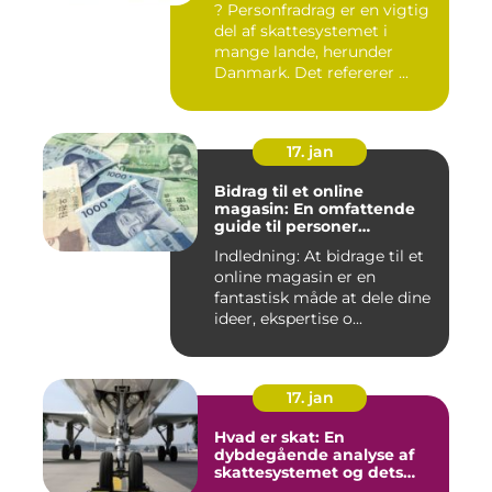
? Personfradrag er en vigtig
del af skattesystemet i
mange lande, herunder
Danmark. Det refererer ...
17. jan
Bidrag til et online
magasin: En omfattende
guide til personer
interesseret i at bidrage til
Indledning: At bidrage til et
online publikationer
online magasin er en
fantastisk måde at dele dine
ideer, ekspertise o...
17. jan
Hvad er skat: En
dybdegående analyse af
skattesystemet og dets
udvikling